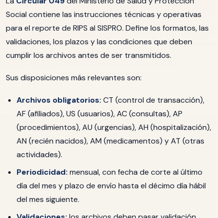
La
Circular 049
del Ministerio de Salud y Protección
Social contiene las instrucciones técnicas y operativas
para el reporte de RIPS al SISPRO. Define los formatos, las
validaciones, los plazos y las condiciones que deben
cumplir los archivos antes de ser transmitidos.
Sus disposiciones más relevantes son:
Archivos obligatorios:
CT (control de transacción),
AF (afiliados), US (usuarios), AC (consultas), AP
(procedimientos), AU (urgencias), AH (hospitalización),
AN (recién nacidos), AM (medicamentos) y AT (otras
actividades).
Periodicidad:
mensual, con fecha de corte al último
día del mes y plazo de envío hasta el décimo día hábil
del mes siguiente.
Validaciones:
los archivos deben pasar validación