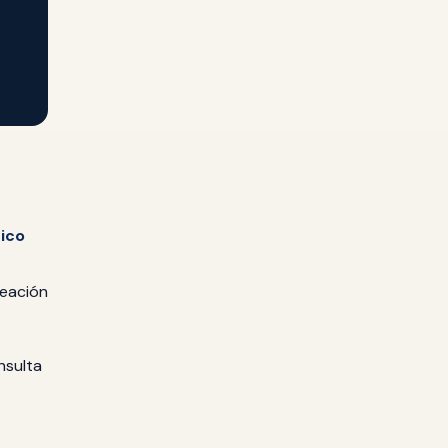
ico
reación
nsulta