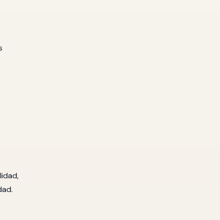
s
lidad,
dad.