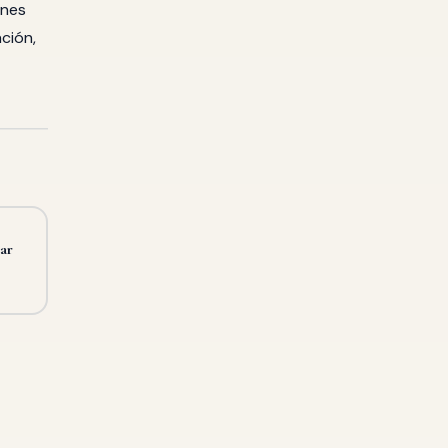
ones
ción,
ar