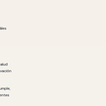
áles
Salud
rvación
umple,
 entes