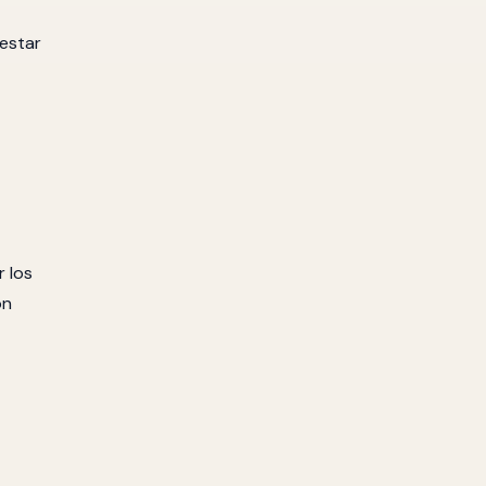
restar
r los
ón