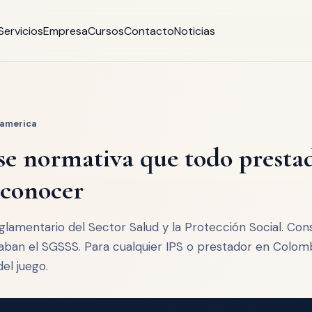
Servicios
Empresa
Cursos
Contacto
Noticias
tamerica
ase normativa que todo presta
 conocer
lamentario del Sector Salud y la Protección Social. Con
aban el SGSSS. Para cualquier IPS o prestador en Colomb
el juego.